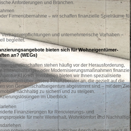
ische Anforderungen und Branchen.
nahmen
r Firmenübernahme – wir schaffen finanzielle Spielräume für
e, Vertragsverpflichtungen und unternehmerische Vorhaben –
ell begleitet.
anzierungsangebote bieten sich für Wohneigentümer-
ften an? (WEGs)
mergemeinschaften stehen häufig vor der Herausforderung,
e Instandhaltungs - oder Modernisierungsmaßnahmen finanzie
Agentur KI Kreth Immobilien bieten wir Ihnen spezialisierte
slösungen über unsere Finanzberater an, die gezielt auf die
en von Gemeinschaftseigentum abgestimmt sind – mit dem Ziel
mmobilie nachhaltig zu sichern und zu steigern.
nzierungslösungen im Überblick:
arlehen
derte Finanzierungen für Renovierungs- und
ngsprojekte für mehr Werterhalt, Wohnkomfort und Nachhaltigke
sdarlehen
rung notwendiger gemeinschaftlicher Anschaffungen, wie z. B.