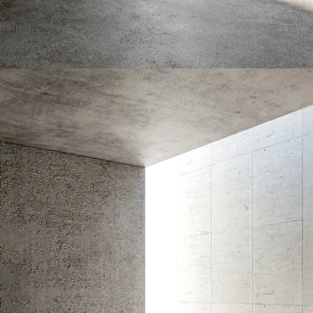
rlehen.
enden
chen Sie
erung
indung.
rt auf