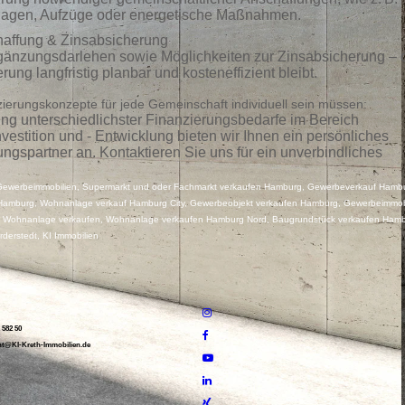
agen, Aufzüge oder energetische Maßnahmen.
haffung & Zinsabsicherung
gänzungsdarlehen sowie Möglichkeiten zur Zinsabsicherung – 
rung langfristig planbar und kosteneffizient bleibt.
erungskonzepte für jede Gemeinschaft individuell sein müssen:
ng unterschiedlichster Finanzierungsbedarfe im Bereich
vestition und - Entwicklung bieten wir Ihnen ein persönliches
gspartner an. Kontaktieren Sie uns für ein unverbindliches
 Gewerbeimmobilien, Supermarkt und oder Fachmarkt verkaufen Hamburg, Gewerbeverkauf Hamb
amburg, Wohnanlage verkauf Hamburg City, Gewerbeobjekt verkaufen Hamburg, Gewerbeimmobi
Wohnanlage verkaufen, Wohnanlage verkaufen Hamburg Nord, Baugrundstück verkaufen Hamb
derstedt, KI Immobilien
 582 50
nt@KI-Kreth-Immobilien.de