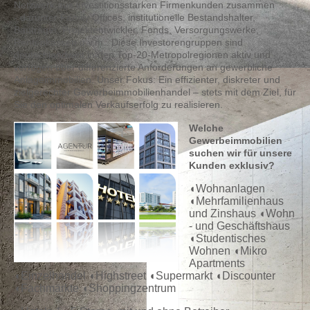
Netzwerk aus investitionsstarken Firmenkunden zusammen
-
darunter Family Offices, institutionelle Bestandshalter,
Bauträger, Projektentwickler, Fonds, Versorgungswerke,
Rentenkassen u.v.m.. Diese Investorengruppen sind
deutschlandweit in den Top-20-Metropolregionen aktiv und
verfügen über differenzierte Anforderungen an gewerbliche
Anlageimmobilien. Unser Fokus: Ein effizienter, diskreter und
zielgerechter
Gewerbeimmobilienhandel – stets mit dem Ziel, für
Sie den optimalen Verkaufserfolg zu realisieren
.
Welche
Gewerbeimmobilien
suchen wir für unsere
Kunden exklusiv?
◖Wohnanlagen
◖Mehrfamilienhaus
und Zinshaus ◖Wohn
- und Geschäftshaus
◖Studentisches
Wohnen ◖Mikro
Apartments
◖Einzelhandel ◖Highstreet ◖Supermarkt ◖Discounter
◖Fachmärkte ◖Shoppingzentrum