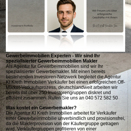
Gewerbeimmobilien Experten - Wir sind Ihr
spezialisierter Gewerbeimmobilien Makler
Als Agentur für Gewerbeimmobilien sind wir Ihr
spezialisierter Gewerbemakler. Mit einen bereits
bestehenden Investoren-Netzwerk begleitet die Agentur
KI Kreth Immobilien Verkäufer bei einen erfolgreichen Off-
Market-Verkaufsprozess, deutschlandweit arbeiten wir
bereits mit über 250 Investorengruppen diskret und
effizient zusammen. Rufen Sie uns an 040 572 582 50
Was kostet ein Gewerbemakler?
Die Agentur KI Kreth Immobilien arbeitet für Verkäufer
einer Gewerbeimmobilie unverbindlich und provisionsfrei,
da die Maklerprovision von der Käufergruppe getragen
wird. Verkäufergruppen profitieren von einer