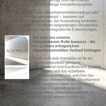
Rendite im Vordergrund – gefragt sind nachhaltige,
marktorientierte und förderfähige Immobilienprojekte.
Unsere Projekte – vom Gewerbeimmobilienverkauf oder
von einen Wohnanlagenverkauf – basieren auf
fundierten Standortanalysen, der Auswertung konkreter
Bedarfsstrukturen und einem tiefgreifenden Verständnis
für gesellschaftliche wie demografische Entwicklungen.
Wir sind uns unserer
entscheidenen
Rolle bewusst – die
wir zu einen erfolgreichen
Gewerbeimmobilien Verkauf beitragen
Denn nicht jede Immobilie ist für ein
Investmentportfolio geeignet –
entscheidend sind Kaufkriterien, Qualität
des Objekts und das erzielbare
Entwicklungspotenzial, welches das
Objekt an Mehrwert bietet
.
Als erfahrene
Agentur für Gewerbeimmobilien haben wir uns darauf
spezialisiert, hochwertige Baugrundstücke mit
Entwicklungspotenzial sowie Gewerbeimmobilien mit
Wertschöpfungspotenzial für unsere Kunden zu
identifizieren.