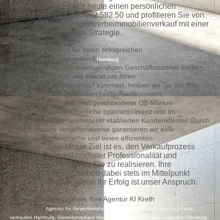
Vereinbaren Sie noch heute einen persönlichen
Beratungstermin 040 572 582 50 und profitieren Sie von
einem erfolgreichen Gewerbeimmobilienverkauf mit einer
klaren, zielgerichteten Strategie.
Wir sind Ihr Partner für einen erfolgreichen
Gewerbeimmobilienverkauf
Hamburg
Wenn Sie einen vertrauenswürdigen Geschäftspartner suchen,
der sich kompetent und diskret um Ihren
Gewerbeimmobilienverkauf kümmert, heißen wir Sie bei Ihrer
Agentur KI Kreth Immobilien herzlich willkommen.
Wir bieten Ihnen eine maßgeschneiderte Off-Market-
Vermarktung ohne öffentliche Internetpräsenz und im
vertraulichen Rahmen unserer etablierten Kundenklientel. Durch
diese exklusive Vorgehensweise garantieren wir eine
zielgerichtete Ansprache und einen effizienten
Unser Ziel ist es, den Verkaufprozess
Verkaufsprozess.
Ihrer Immobilie mit höchster Professionalität und
minimalem Aufwand für Sie zu realisieren. Ihre
individuellen Ziele stehen dabei stets im Mittelpunkt
unserer Strategie – denn Ihr Erfolg ist unser Anspruch.
Mit freundlichen Grüßen, Ihre Agentur KI Kreth
Immobilien
Agentur für Gewerbeimmobilien, Supermarkt und oder Fachmarkt
verkaufen Hamburg, Gewerbeverkauf Hamburg, Gewerbeimmobilie verkaufen Hamburg,