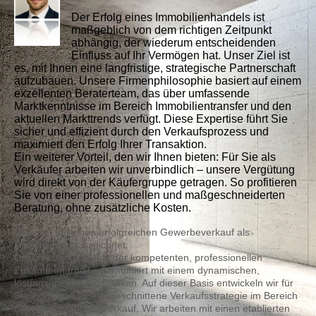
Der Erfolg eines Immobilienhandels ist
maßgeblich von dem richtigen Zeitpunkt
abhängig, der wiederum entscheidenden
Einfluss auf Ihr Vermögen hat. Unser Ziel ist
es, mit Ihnen eine langfristige, strategische Partnerschaft
aufzubauen. Unsere Firmenphilosophie basiert auf einem
exzellenten Beraterteam, das über umfassende
Marktkenntnisse im Bereich Immobilientransfer und den
aktuellen Markttrends verfügt. Diese Expertise führt Sie
sicher und effizient durch den Verkaufsprozess und
maximiert den Erfolg Ihrer Transaktion.
Ein weiterer Vorteil, den wir Ihnen bieten: Für Sie als
Verkäufer arbeiten wir unverbindlich – unsere Vergütung
wird direkt von der Käufergruppe getragen. So profitieren
Sie von einer professionellen und maßgeschneiderten
Beratung, ohne zusätzliche Kosten.
Was uns bei einen erfolgreichen Gewerbeverkauf als
Dienstleister auszeichnet:
Unsere Stärke liegt in der kompetenten, professionellen
Zusammenarbeit – kombiniert mit einem dynamischen,
lösungsorientierten Denken. Auf dieser Basis entwickeln wir für
Sie individuell eine zugeschnittene Verkaufsstrategie im Bereich
Gewerbeimmobilienverkauf. Wir arbeiten mit einen etablierten