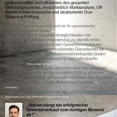
professionellen und effizienten des gesamten
Verkaufsprozesses, einschließlich Marktanalyse, Off-
Market-Käuferansprache und strukturierter Due-
Diligence-Prüfung.
Für Ihren Transaktionsmarkt sind wir Ihr spezialisierter
Gewerbeimmobilien Makler
Hamburg
Um renditestarke Investmentmöglichkeiten mit
nachhaltigem Wachstumspotenzial zu identifizieren,
analysieren wir fortlaufend den Gewerbeimmobilien-
Transaktionsmarkt. Als spezialisierter Dienstleister für
den professionellen Gewerbeimmobilienhandel bieten
wir Ihnen eine fundierte Beratung und individuelle
Strategien.
Wohnanlage verkaufen
Kontaktieren Sie uns gern, um mehr über Ihre aktuellen
Investitionschancen im Marktumfeld 2026 zu erfahren.
Wir freuen uns darauf, gemeinsam mit Ihnen die nächsten
Schritte zu planen – mit Weitblick
und Expertise.
ki
Immobilien,
*(Den Transfer Marktbericht 2024 finden Sie auf unserer Homepage)
Supermarkt und oder Fachmarkt verkaufen Hamburg
„Warum hängt ein erfolgreicher
Gewerbeverkauf vom richtigen Moment
ab?“