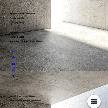
Agentur KI Kreth Immobilien
Kiwittsmoor 10a
22417 Hamburg
Kontakt
📞 040 572 582 50
Investment@KI-Kreth-Immobilien.de
www.KI-Kreth-Immobilien.de
2026©Agentur KI Kreth Immobilien