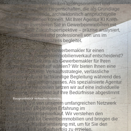
Unser Anspruch: Wir denken lösungsorientiert und
suchen gezielt nach Liegenschaften, die als Grundlage
für zukunftsweisende, architektonisch anspruchsvolle
Bauprojekte dienen können.
Mit Ihrer Agentur KI Kreth
Immobilien investieren Sie in Gewerbeimmobilien mit
Substanz und Zukunftsperspektive – präzise analysiert,
strategisch platziert und professionell von uns im
gesamten Verkaufsprozess begleitet
.
Warum ist der richtige Gewerbemakler für einen
erfolgreichen Gewerbeimmobilienverkauf
entscheidend
?
Wieso sollten Sie uns als Gewerbemakler für Ihren
Gewerbeimmoverkauf wählen? Wir bieten Ihnen eine
maßgeschneiderte Verkaufsstrategie, verlässliche
Partnerschaft und fachkundige Begleitung während des
gesamten Verkaufsprozesses. Als spezialisierte Agentur
für Gewerbeimmobilien setzen wir auf eine individuelle
Betreuung, die perfekt auf Ihre Bedürfnisse abgestimmt
ist.
Baugrundstück verkaufen Hamburg, Wohnanlage verkaufen Norderstedt
Profitieren Sie von unserem umfangreichen Netzwerk
und der über 10-jährigen Erfahrung im
Gewerbeimmobilienverkauf. Wir verstehen den
Handelsmarkt für Gewerbeimmobilien und bringen die
notwendige Marktorientierung mit, um für Sie den
bestmöglichen Verkaufserfolg zu erzielen.