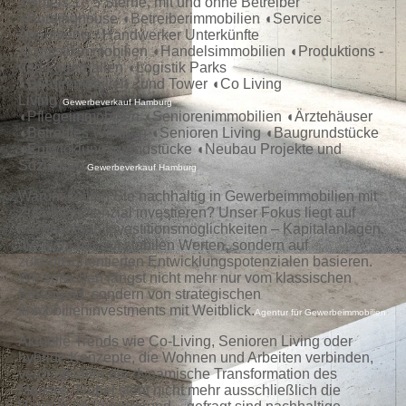
◖Hotels 1 - 5 Sterne, mit und ohne Betreiber
◖Bordinghouse ◖Betreiberimmobilien ◖Service
Apartments / Handwerker Unterkünfte
◖Logistikimmobilien ◖Handelsimmobilien ◖Produktions -
und Lagerhallen ◖Logistik Parks
◖Büroimmobilien - und Tower ◖Co Living
Living
Gewerbeverkauf Hamburg
◖Pflegeimmobilien ◖Seniorenimmobilien ◖Ärztehäuser
◖Betreutes Wohnen
◖Senioren Living
◖Baugrundstücke
◖Entwicklungsgrundstücke ◖Neubau Projekte und
Sozialbau
Gewerbeverkauf Hamburg
Warum sollten Sie nachhaltig in Gewerbeimmobilien mit
Zukunftspotenzial investieren?
Unser Fokus liegt auf
nachhaltigen Investitionsmöglichkeiten – Kapitalanlagen,
die nicht nur auf stabilen Werten, sondern auf
zukunftsorientierten Entwicklungspotenzialen basieren.
Wir sprechen längst nicht mehr nur vom klassischen
Betongold, sondern von strategischen
Immobilieninvestments mit Weitblick.
Agentur für Gewerbeimmobilien
Aktuelle Trends wie Co-Living, Senioren Living oder
hybride Konzepte, die Wohnen und Arbeiten verbinden,
verdeutlichen die dynamische Transformation des
Marktes. Dabei steht nicht mehr ausschließlich die