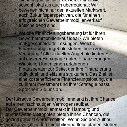
sowohl lokal als auch überregional: Wir
bewerten nicht nur den aktuellen Marktwert,
auch Zukunftsperspektiven, die für einen
erfolgreichen Gewerbeimmobilienverkauf
entscheidend sind.
Welche Finanzierungsberatung ist für Ihren
Gewerbeimmobilienkauf ideal? Wir bieten
maßgeschneiderte Lösungen. Welche
Finanzierungsangebote stehen Ihnen zur
Verfügung? Alle aktuellen Angebote finden Sie
auf unserer Homepage unter‚ Finanzierungen.
Wir stellen Ihnen einen erfahrenen
Finanzberater zur Seite, der Ihre Finanzierung
individuell und effizient strukturiert. Das Ziel ist
eine kosteneffiziente Finanzierungslösung, die
zu Ihrem Investment und Ihrer Strategie passt.
Sprechen Sie uns an.
Der lukrative Gewerbeimmobilienmarkt ist Ihre Chance
auf einen nachhaltigen Vermögensaufbau
Der Gewerbeimmobilienmarkt in Hamburg und
bundesweite Metropolen bieten Ihnen Chancen, die
gezielt genutzt werden sollten. Wenn Sie den Aufbau
eines diversifizierten Immobilienportfolio planen, stehen