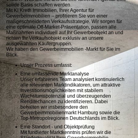
solide Basis schaffen werden
Mit KI Kreth Immobilien, Ihrer Agentur für
Gewerbeimmobilien – profitieren Sie von einer
maßgeschneiderten Verkaufsstrategie. Wir sorgen für
eine optimale Off-Market-Präsentation, passen alle
Maßnahmen individuell auf Ihr Gewerbeobjekt an und
richten Ihr Verkaufsobjekt exklusiv an unsere
ausgewählten Käufergruppen.
Wir haben den Gewerbeimmobilien -Markt für Sie im
Blick.
Unser Prozess umfasst:
Eine umfassende Marktanalyse
Unser erfahrenes Team analysiert kontinuierlich
alle relevanten Marktindikatoren, um attraktive
Investitionsmöglichkeiten mit stabilem
Wachstumspotenzial und überzeugenden
Renditechancen zu identifizieren. Dabei
behalten wir insbesondere den
Gewerbeimmobilienmarkt Hamburg sowie die
Top-Metropolregionen Deutschlands im Blick.
Eine Standort - und Objektprüfung
Mit fundierter Marktkenntnis prüfen wir die
Standortqualität Ihrer Gewerbeimmobilie –