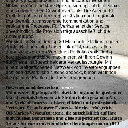
Market-Verkaufsprozess, ein belastbares Investoren-
Netzwerk und eine klare Spezialisierung auf dem Gebiet
eines erfolgreichen Gewerbeverkaufs. Die Agentur KI
Kreth Immobilien überzeugt zusätzlich durch regionale
Marktkenntnis, transparente Kommunikation und
strukturierte Prozesse. Für Verkäufer ist der Service
unverbindlich, die Provision trägt ausschließlich die
Käufergruppe.
Wir sind für Sie in den top 20 Metropole Städten in guten
A oder B Lagen tätig. Unser Fokus ist, dass wir alles
daran zusetzen, den Wert Ihres Portfolios vollständig
freizusetzen und dabei maximieren wir Ihren Gewinn
durch eine maßgeschneiderte Verkaufsstrategie. Mit
einem breitgefächerten Netzwerk von Investorengruppen,
das jede gewerbliche Nische abdeckt, bieten wir Ihnen
die optimale Plattform für Ihren erfolgreichen
Gewerbeimmobilienverkauf
Hamburg
Mit unserer 10-jährigen Berufserfahrung und tiefgreifender
Marktkenntnis betreuen wir Sie durch den gesamten An-
und Verkaufsprozess – diskret, effizient und professionell.
Vertrauen Sie auf unsere Expertise für eine erfolgreiche,
Off-Market-Verkaufsstrategie, die ausschließlich auf Ihre
individuellen Bedürfnisse und Ziele ausgerichtet sind. Rufen
Sie uns für einen unverbindlichen Beratungstermin an 040