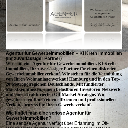
Agentur für Gewerbeimmobilien – KI Kreth Immobilien
(Ihr zuverlässiger Partner)
Wir sind eine Agentur für Gewerbeimmobilien. KI Kreth
Immobilien, Ihr zuverlässiger Partner für einen diskreten
Gewerbeimmobilienverkauf. Wir stehen für die Vermittlung
von Ihren Wohnanlagenverkauf Hamburg und in den Top-
20-Metropolregionen Deutschlands. Mit fundierter
Marktkenntnissen, einem belastbaren Investoren-Netzwerk
und einer strukturierten Off-Market-Strategie. Wir
gewährleisten Ihnen einen effizienten und professionellen
Verkaufsprozess für Ihren Gewerbeverkauf.
Wie findet man eine seriöse Agentur für
Gewerbeimmobilien?
Eine seriöse Agentur verfügt über Erfahrung im Off-