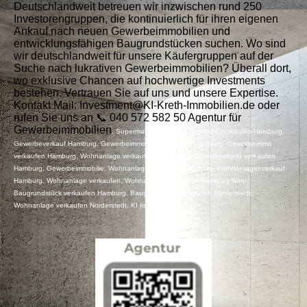
Deutschlandweit betreuen wir inzwischen rund 250
Investorengruppen, die kontinuierlich für ihren eigenen
Ankauf nach neuen Gewerbeimmobilien und
entwicklungsfähigen Baugrundstücken suchen. Wo sind
wir deutschlandweit für unsere Käufergruppen auf der
Suche nach lukrativen Gewerbeimmobilien? Überall dort,
wo exklusive Chancen auf hochwertige Investments
bestehen. Vertrauen Sie auf uns und unsere Expertise.
Kontakt Mail: Investment@KI-Kreth-Immobilien.de oder
rufen Sie uns an 📞 040 572 582 50 Agentur für
Gewerbeimmobilien
, Supermarkt und oder Fachmarkt verkaufen Hamburg,
Gewerbeverkauf Hamburg, Gewerbeimmobilie verkaufen Hamburg, Gewerbeimmo
verkaufen Hamburg, Wohnanlage verkauf Hamburg City, Gewerbeobjekt verkaufen
Hamburg, Gewerbeimmobilie, Wohnanlage verkaufen Hamburg, Wohnanlagenverkauf
Hamburg, Wohnanlage verkaufen, Wohnanlage verkaufen Hamburg Nord,
Baugrundstück verkaufen Hamburg, Baugrundstück verkaufen Norderstedt,
Wohnanlage verkaufen Norderstedt, KI Immobilien