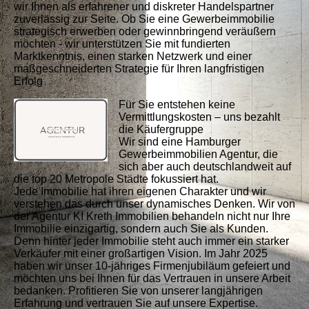
wir Ihnen als erfahrener und diskreter Handelspartner
zuverlässig zur Seite. Ob Sie eine Gewerbeimmobilie
strategisch erwerben oder gewinnbringend veräußern
möchten - wir unterstützen Sie mit fundierten
Marktkenntnis, einen starken Netzwerk und einer
maßgeschneiderten Strategie für Ihren langfristigen
Erfolg
Für Sie entstehen keine
Vermittlungskosten – uns bezahlt
die Käufergruppe
Wir sind eine Hamburger
Gewerbeimmobilien Agentur, die
sich aber auch deutschlandweit auf
die top 20 Metropole Städte fokussiert hat.
Jede Immobilie hat ihren eigenen Charakter und wir
verstehen das durch unser dynamisches Denken. Wir von
der Agentur KI Kreth Immobilien behandeln nicht nur Ihre
Immobilie einzigartig, sondern auch Sie als Kunden.
Denn hinter jeder Immobilie steht auch immer ein starker
Verkäufer mit einer großartigen Vision. Im Jahr 2025
haben wir unser 10-jähriges Firmenjubiläum gefeiert und
möchten uns bei Ihnen für das Vertrauen in unsere Arbeit
bedanken. Profitieren Sie von unserer langjährigen
Erfahrung und vertrauen Sie auf unsere Expertise.