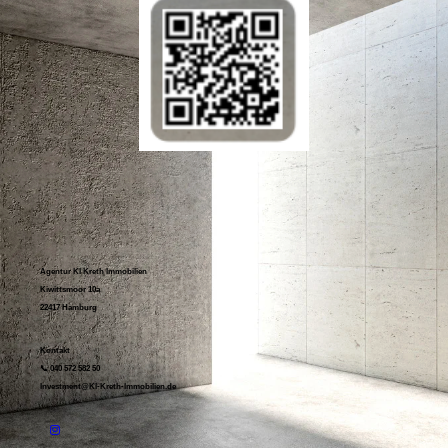
Agentur KI Kreth Immobilien
Kiwittsmoor 10a
22417 Hamburg
Kontakt
📞 040 572 582 50
Investment@KI-Kreth-Immobilien.de