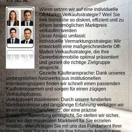
572 582 50.
Wieso setzen wir auf eine individuelle
Off-Market-Verkaufsstrategie? Weil Sie
Ihre Immobilie so diskret, effizient und zu
einem bestmöglichen Marktpreis
verkaufen werden
Unser Ansatz umfasst:
Individuelle Vermarktungsstrategie: Wir
entwickeln eine maßgeschneiderte Off-
Market-Verkaufsstrategie, die Ihre
Gewerbeimmobilie optimal präsentiert
und gezielt die richtige Zielgruppe
anspricht.
Gezielte Käuferansprache: Dank unseres
umfangreichen Netzwerks aus institutionellen
Investorengruppen finden wir schnell einen passenden
Kaufinteressenten und sorgen für einen zügigen
Verkaufsprozess.
Verkaufswert maximieren: Durch unsere fundierten
Marktkenntnisse und langjährige Erfahrung verfolgen wir
einen analytischen Ansatz, der eine präzise
Immobilienbewertung ermöglicht. So stellen wir sicher,
dass wir den maximalen Marktwert für Sie erzielen
werden.. Warum legen Sie mit uns das Fundament Ihrer
Vision? Weil Sie mit uns als Ihre führende Agentur eine